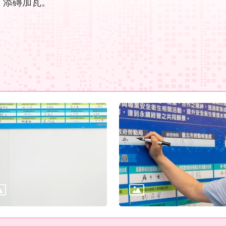
」添磚加瓦。