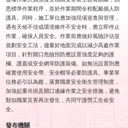
結
悉標準作業程序，並於作業期間全程配戴個人防
護具。同時，施工單位應加強現場巡查與管理，
影
音
遇有天候不佳或環境條件不安全時，應立即停止
專
作業，確保人員安全。作業前應做好風險評估並
區
規劃安全工法，儘量於地面完成以減少高處作業
政
項目，針對開口危險預防應設置強度足夠的護
府
欄、護蓋或安全網等防護裝備。如無法設置則應
資
確實使用安全帶、安全帽等必要防護具。事業單
訊
公
位務必引以為鑑，落實職業安全衛生管理制度，
開
加強起重吊掛及開口邊緣作業之安全措施，避免
類似職業災害再次發生，共同守護勞工生命安
網
站
全。
導
覽
發布機關