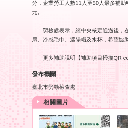
分，企業勞工人數11人至50人最多補助
元。
勞檢處表示，經中央核定通過後，在6
扇、冷感毛巾、遮陽帽及水杯，希望協
更多補助說明【補助項目掃描QR co
發布機關
臺北市勞動檢查處
相關圖片