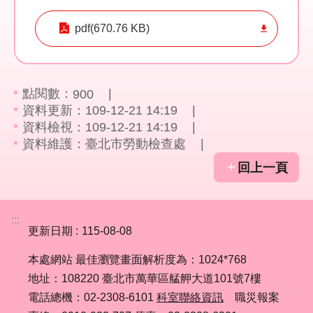
pdf(670.76 KB)
業
務
資
訊
點閱數：
900
資料更新：109-12-21 14:19
線
資料檢視：109-12-21 14:19
上
資料維護：臺北市勞動檢查處
服
務
回上一頁
聯
絡
:::
資
更新日期
115-08-08
訊
本處網站 最佳瀏覽畫面解析度為：1024*768
相
地址：108220 臺北市萬華區艋舺大道101號7樓
關
電話總機：02-2308-6101
科室聯絡資訊
職災報案
連