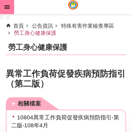
跳到主要內容區塊
:::
:::
首頁
公告資訊
特殊有害作業檢查專區
進
勞工身心健康保護
階
搜
勞工身心健康保護
尋
異常工作負荷促發疾病預防指引
公
（第二版）
告
資
訊
相關檔案
機
10804異常工作負荷促發疾病預防指引-第
關
二版-108年4月
介
紹