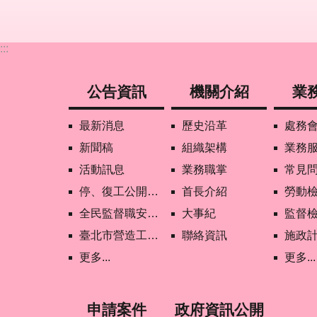
:::
公告資訊
機關介紹
業
最新消息
歷史沿革
處務
新聞稿
組織架構
業務
活動訊息
業務職掌
常見
停、復工公開資訊查詢
首長介紹
勞動
全民監督職安地圖
大事紀
監督
臺北市營造工地自主管理稽核施行專區及聯盟定期會議相關資料
聯絡資訊
施政
更多...
更多...
申請案件
政府資訊公開