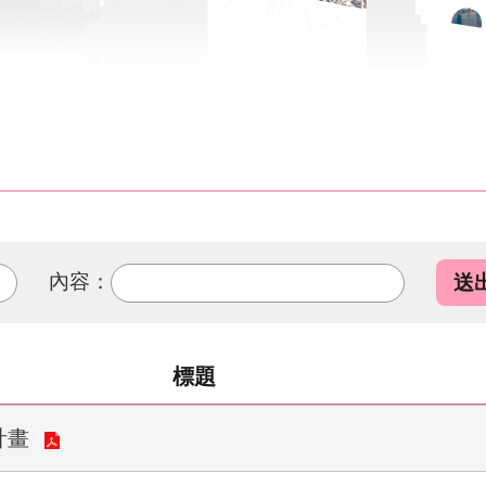
內容：
標題
計畫