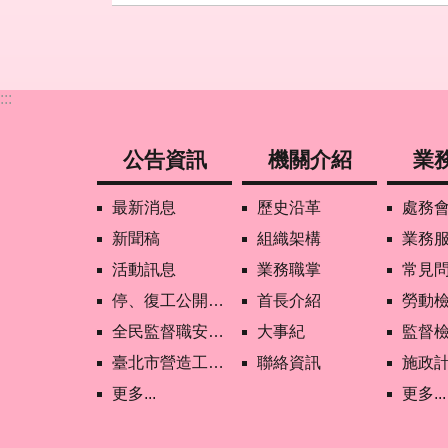
:::
公告資訊
機關介紹
業
最新消息
歷史沿革
處務
新聞稿
組織架構
業務
活動訊息
業務職掌
常見
停、復工公開資訊查詢
首長介紹
勞動
全民監督職安地圖
大事紀
監督
臺北市營造工地自主管理稽核施行專區及聯盟定期會議相關資料
聯絡資訊
施政
更多...
更多...