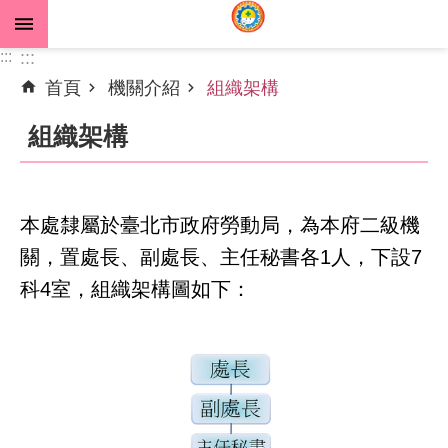
跳到主要內容區塊
:::
:::
首頁
機關介紹
組織架構
進
階
組織架構
搜
尋
本處隸屬於臺北市政府勞動局，為本府二級機
關，置處長、副處長、主任秘書各1人，下設7
公
告
科4室，組織架構圖如下：
資
訊
機
關
介
紹