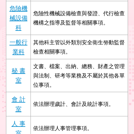
回
危險機
首
危險性機械設備檢查與發證、代行檢查
械設備
頁
機構之指導及監督等相關事項。
科
English
一般行
其他科主管以外類別安全衛生勞動監督
陳
業科
檢查相關事項。
情
系
文書、檔案、出納、總務、財產之管理
統
秘 書
與法制、研考等業務及不屬於其他各單
室
常
位事項。
見
問
會 計
答
依法辦理歲計、會計及統計事項。
室
雙
人 事
語
依法辦理人事管理事項。
詞
室