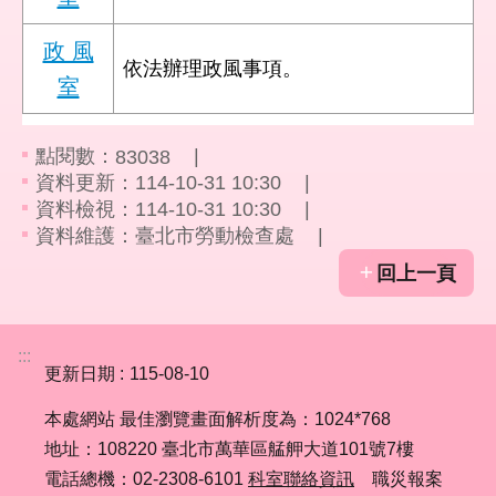
彙
政 風
依法辦理政風事項。
勞
室
動
局
點閱數：
83038
臺
資料更新：
114-10-31 10:30
北
資料檢視：
114-10-31 10:30
市
資料維護：
臺北市勞動檢查處
政
府
回上一頁
臺
北
:::
通
更新日期
115-08-10
本處網站 最佳瀏覽畫面解析度為：1024*768
聯
地址：108220 臺北市萬華區艋舺大道101號7樓
絡
我
電話總機：02-2308-6101
科室聯絡資訊
職災報案