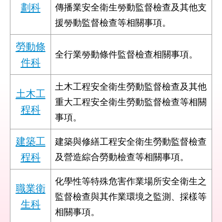
劃科
傳播業安全衛生勞動監督檢查及其他支
結
援勞動監督檢查等相關事項。
影
音
勞動條
全行業勞動條件監督檢查相關事項。
專
件科
區
土木工程安全衛生勞動監督檢查及其他
政
土木工
重大工程安全衛生勞動監督檢查等相關
府
程科
資
事項。
訊
公
建築工
建築與修繕工程安全衛生勞動監督檢查
開
程科
及營造綜合勞動檢查等相關事項。
網
化學性等特殊危害作業場所安全衛生之
站
職業衛
監督檢查與其作業環境之監測、採樣等
導
生科
覽
相關事項。