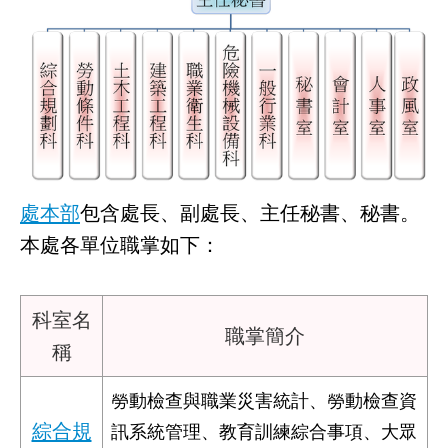
業
務
資
訊
線
上
服
處本部
包含處長、副處長、主任秘書、秘書。
務
本處各單位職掌如下：
聯
絡
科室名
資
職掌簡介
訊
稱
相
勞動檢查與職業災害統計、勞動檢查資
關
綜合規
訊系統管理、教育訓練綜合事項、大眾
連