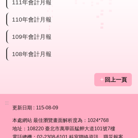
111年會計月報
業
110年會計月報
務
資
訊
109年會計月報
線
108年會計月報
上
服
務
回上一頁
聯
絡
資
:::
訊
更新日期
115-08-09
本處網站 最佳瀏覽畫面解析度為：1024*768
相
地址：108220 臺北市萬華區艋舺大道101號7樓
關
連
電話總機：02-2308-6101
科室聯絡資訊
職災報案