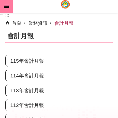
跳到主要內容區塊
:::
:::
首頁
業務資訊
會計月報
進
階
會計月報
搜
尋
115年會計月報
公
告
114年會計月報
資
訊
113年會計月報
機
112年會計月報
關
介
紹