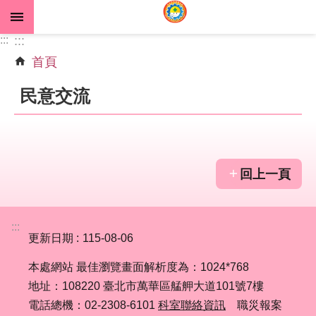
跳到主要內容區塊
:::
:::
首頁
進
階
民意交流
搜
尋
回上一頁
公
告
資
:::
訊
更新日期
115-08-06
機
本處網站 最佳瀏覽畫面解析度為：1024*768
關
地址：108220 臺北市萬華區艋舺大道101號7樓
介
電話總機：02-2308-6101
科室聯絡資訊
職災報案
紹