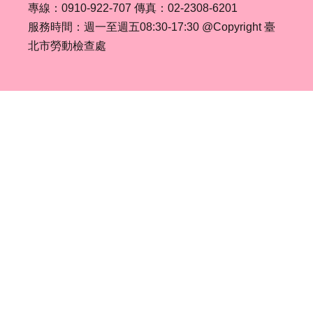
專線：0910-922-707 傳真：02-2308-6201
服務時間：週一至週五08:30-17:30 @Copyright 臺
業
北市勞動檢查處
務
資
訊
線
上
服
務
聯
絡
資
訊
相
關
連