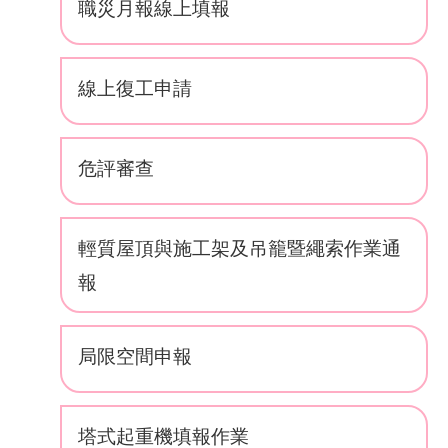
職災月報線上填報
業
務
線上復工申請
資
訊
線
危評審查
上
服
務
輕質屋頂與施工架及吊籠暨繩索作業通
報
聯
絡
資
訊
局限空間申報
相
關
塔式起重機填報作業
連