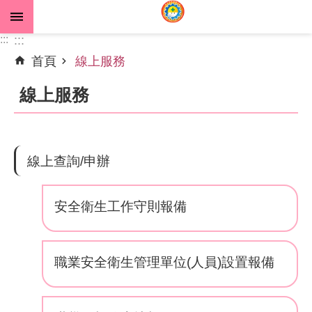
跳到主要內容區塊
:::
:::
首頁
線上服務
進
階
線上服務
搜
尋
線上查詢/申辦
公
告
安全衛生工作守則報備
資
訊
職業安全衛生管理單位(人員)設置報備
機
關
介
紹