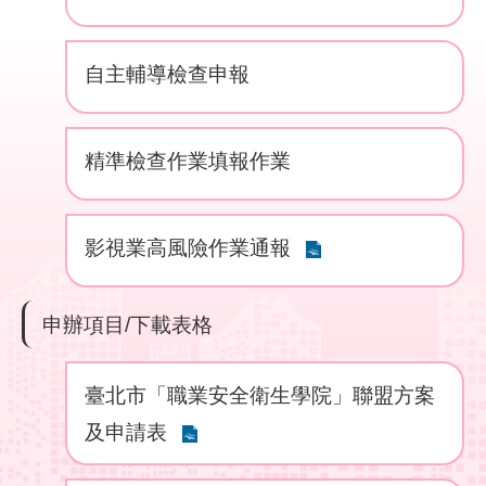
結
自主輔導檢查申報
影
音
專
區
精準檢查作業填報作業
政
府
影視業高風險作業通報
資
訊
公
申辦項目/下載表格
開
網
臺北市「職業安全衛生學院」聯盟方案
站
導
及申請表
覽