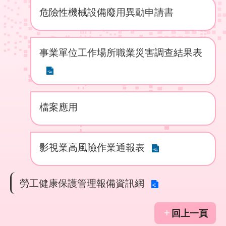
回
危險性機械設備廢用異動申請書
首
頁
事業單位工作場所職業災害調查結果表
English
陳
情
系
檔案應用
統
常
影視業高風險作業通報表
見
問
答
勞工健康保護管理報備資訊網
雙
語
回上一頁
詞