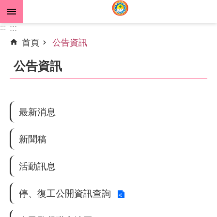
跳到主要內容區塊
:::
:::
首頁
公告資訊
進
階
公告資訊
搜
尋
最新消息
公
告
新聞稿
資
訊
活動訊息
機
停、復工公開資訊查詢
關
介
紹