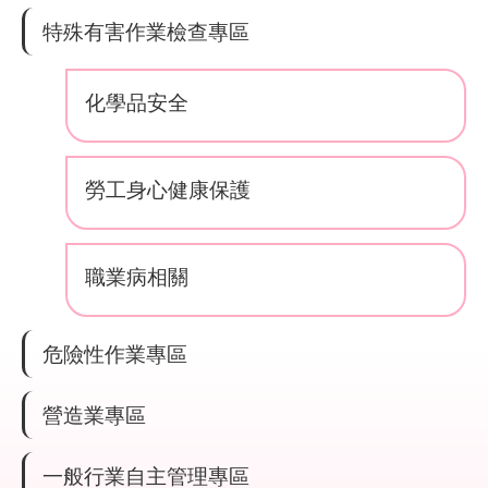
結
特殊有害作業檢查專區
影
音
化學品安全
專
區
勞工身心健康保護
政
府
資
職業病相關
訊
公
開
危險性作業專區
網
站
營造業專區
導
覽
一般行業自主管理專區