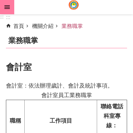
跳到主要內容區塊
:::
:::
首頁
機關介紹
業務職掌
進
階
業務職掌
搜
尋
會計室
公
告
會計室：依法辦理歲計、會計及統計事項。
資
會計室員工業務職掌
訊
聯絡電話
機
科室專
關
職稱
工作項目
線：
介
紹