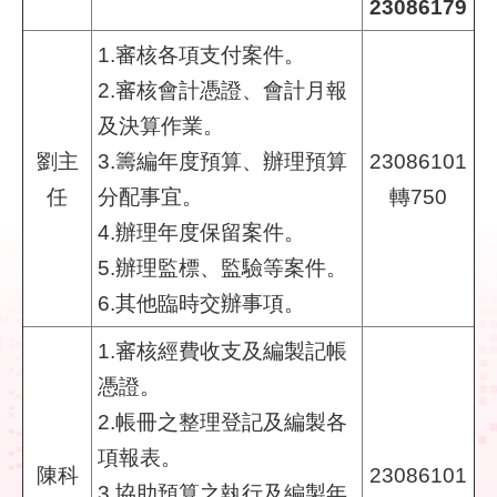
23086179
業
1.審核各項支付案件。
務
2.審核會計憑證、會計月報
資
及決算作業。
訊
劉主
3.籌編年度預算、辦理預算
23086101
線
任
分配事宜。
轉750
上
4.辦理年度保留案件。
服
務
5.辦理監標、監驗等案件。
6.其他臨時交辦事項。
聯
絡
1.審核經費收支及編製記帳
資
憑證。
訊
2.帳冊之整理登記及編製各
相
項報表。
關
陳科
23086101
3.協助預算之執行及編製年
連