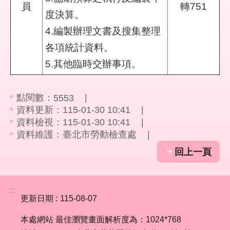
員
轉751
結
度決算。
4.編製辦理文書及搜集整理
影
音
各項統計資料。
專
5.其他臨時交辦事項。
區
政
點閱數：
5553
府
資料更新：115-01-30 10:41
資
資料檢視：115-01-30 10:41
訊
資料維護：臺北市勞動檢查處
公
回上一頁
開
網
:::
站
更新日期
115-08-07
導
覽
本處網站 最佳瀏覽畫面解析度為：1024*768