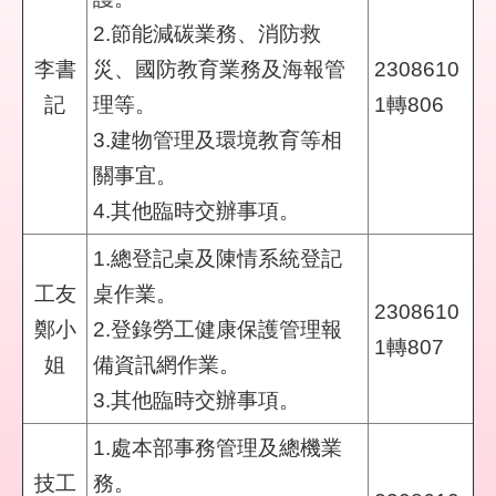
彙
2.節能減碳業務、消防救
李書
災、國防教育業務及海報管
2308610
勞
動
記
理等。
1轉806
局
3.建物管理及環境教育等相
臺
關事宜。
北
4.其他臨時交辦事項。
市
政
1.總登記桌及陳情系統登記
府
工友
桌作業。
2308610
臺
鄭小
2.登錄勞工健康保護管理報
1轉807
北
姐
備資訊網作業。
通
3.其他臨時交辦事項。
聯
1.處本部事務管理及總機業
絡
我
技工
務。