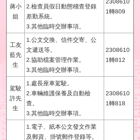
2308610
們
蔣小
2.檢查員假日動態稽查登錄
1轉809
姐
差勤系統。
隱
私
3.其他臨時交辦事項。
權
與
1.公文交換、信件交寄、公
資
工友
文遞送等。
2308610
訊
藍先
安
2.協助檔案管理作業。
1轉812
全
生
3.其他臨時交辦事項。
政
策
1.處長座車駕駛。
駕駛
政
2.車輛維護保養及自動檢
2308610
許先
府
查。
1轉818
網
生
站
3.其他臨時交辦事項。
資
料
1.電子、紙本公文發文作業
開
及郵資、掛號郵件登錄等。
放