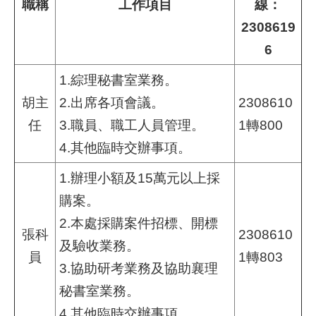
職稱
工作項目
線：
2308619
業
6
務
資
1.綜理秘書室業務。
訊
胡主
2.出席各項會議。
2308610
線
任
3.職員、職工人員管理。
1轉800
上
4.其他臨時交辦事項。
服
務
1.辦理小額及15萬元以上採
聯
購案。
絡
2.本處採購案件招標、開標
資
張科
2308610
及驗收業務。
訊
員
1轉803
3.協助研考業務及協助襄理
相
秘書室業務。
關
4.其他臨時交辦事項。
連