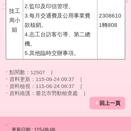
宣
2.監印及印信管理。
技工
告
3.每月交通費及公用事業費
2308610
周小
款核銷。
1轉808
姐
4.志工台訪客引導、第二總
機。
5.其他臨時交辦事項。
點閱數：
12507
資料更新：115-06-24 09:37
資料檢視：115-06-24 09:37
資料維護：臺北市勞動檢查處
回上一頁
:::
更新日期
115-08-06