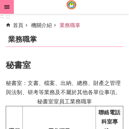
跳到主要內容區塊
:::
:::
首頁
機關介紹
業務職掌
進
階
業務職掌
搜
尋
秘書室
公
告
秘書室：文書、檔案、出納、總務、財產之管理
資
與法制、研考等業務及不屬於其他各單位事項。
訊
秘書室室員工業務職掌
機
聯絡電話
關
科室專
介
紹