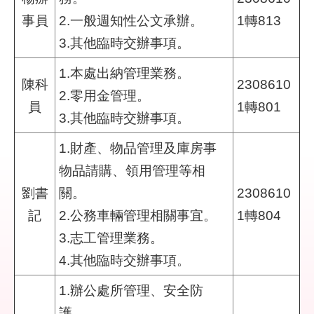
回
事員
2.一般週知性公文承辦。
1轉813
首
3.其他臨時交辦事項。
頁
1.本處出納管理業務。
English
陳科
2308610
2.零用金管理。
員
1轉801
陳
3.其他臨時交辦事項。
情
系
1.財產、物品管理及庫房事
統
物品請購、領用管理等相
劉書
關。
2308610
常
見
記
2.公務車輛管理相關事宜。
1轉804
問
3.志工管理業務。
答
4.其他臨時交辦事項。
雙
1.辦公處所管理、安全防
語
詞
護。