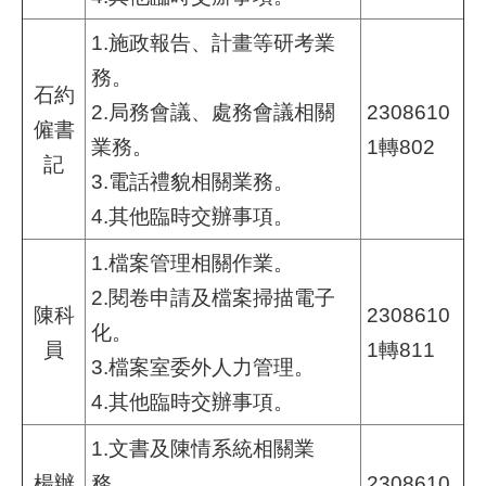
結
1.施政報告、計畫等研考業
影
務。
石約
音
2.局務會議、處務會議相關
2308610
專
僱書
業務。
1轉802
區
記
3.
電話禮貌相關業務。
政
4.其他臨時交辦事項。
府
資
1.檔案管理相關作業。
訊
2.閱卷申請及檔案掃描電子
公
陳科
2308610
開
化。
員
1轉811
3.檔案室委外人力管理。
網
4.其他臨時交辦事項。
站
導
1.文書及陳情系統相關業
覽
楊辦
務。
2308610