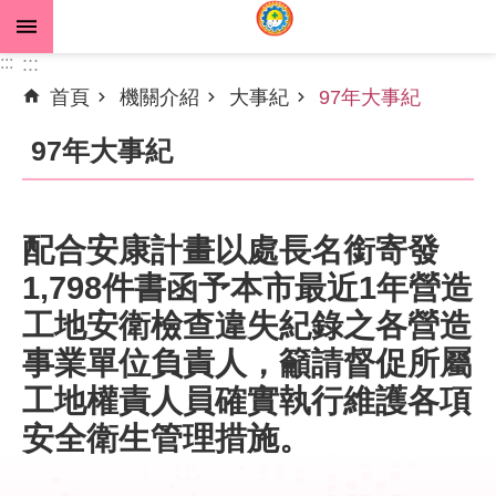
跳到主要內容區塊
:::
:::
首頁
機關介紹
大事紀
97年大事紀
進
階
97年大事紀
搜
尋
配合安康計畫以處長名銜寄發
1,798件書函予本市最近1年營造
公
告
工地安衛檢查違失紀錄之各營造
資
事業單位負責人，籲請督促所屬
訊
工地權責人員確實執行維護各項
機
安全衛生管理措施。
關
介
紹