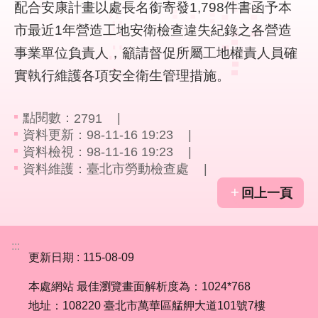
配合安康計畫以處長名銜寄發1,798件書函予本
市最近1年營造工地安衛檢查違失紀錄之各營造
業
務
事業單位負責人，籲請督促所屬工地權責人員確
資
實執行維護各項安全衛生管理措施。
訊
線
點閱數：
2791
上
資料更新：98-11-16 19:23
服
資料檢視：98-11-16 19:23
務
資料維護：臺北市勞動檢查處
回上一頁
聯
絡
資
:::
訊
更新日期
115-08-09
相
本處網站 最佳瀏覽畫面解析度為：1024*768
關
地址：108220 臺北市萬華區艋舺大道101號7樓
連