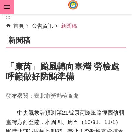
跳到主要內容區塊
:::
:::
首頁
公告資訊
新聞稿
進
階
新聞稿
搜
尋
「康芮」颱風轉向臺灣 勞檢處
呼籲做好防颱準備
公
告
資
發布機關：臺北市勞動檢查處
訊
機
中央氣象署預測第21號康芮颱風路徑西修朝
關
臺灣方向登陸，本周四、周五（10/31、11/1）
介
影響北部時間較為明顯。臺北市勞動檢查處請本
紹