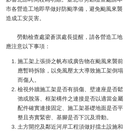
市各營造工地即早做好防颱準備，避免颱風來襲
業
造成工安災害。
務
資
訊
勞動檢查處梁蒼淇處長提醒，請各營造工地
應注意以下事項：
線
上
施工架上張掛之帆布或廣告物在颱風來襲前
服
務
應暫時拆除，以免風壓太大導致施工架倒塌
而傷人。
聯
檢視外牆施工架是否有損傷、壁連座是否鬆
絡
資
弛或脫落、框架構件之連接是否以適當金屬
訊
配件確實連接固定、施工架基礎地面是否平
相
整且夯實緊密、基腳是否下沉及滑動。
關
土方開挖及鄰近河岸工程須做好擋土設施和
連