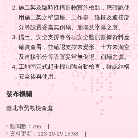
回
施工架及臨時性構造物實施檢點，應確認使
首
用施工架之壁連座、工作臺、護欄及連接部
頁
分等設置妥當無倒塌、崩塌及墜落之虞。
English
擋土、安全支撐等各項安全監測數據資料應
確實查看，並確認支撐未變形、土方未淘空
陳
及連接部分等設置妥當無倒塌、崩塌之虞。
情
系
工地固定式起重機加強自動檢查，確認結構
統
安全後再使用。
常
見
發布機關
問
答
臺北市勞動檢查處
雙
點閱數：
795
語
資料更新：113-10-29 15:58
詞