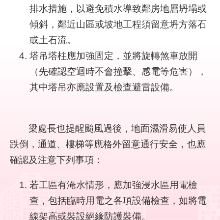
排水措施，以避免積水導致鄰房地層坍塌或
結
傾斜，鄰近山區或坡地工程須留意坍方落石
影
或土石流。
音
塔吊塔柱應加強固定，並將旋轉煞車放開
專
區
（先確認空迴時不會撞擊、感電等危害），
其中塔吊亦應設置及檢查避雷設備。
政
府
資
訊
梁處長也提醒颱風過後，地面濕滑易使人員
公
跌倒，通道、樓梯等應格外留意通行安全，也應
開
確認及注意下列事項：
網
若工區有淹水情形，應加強浸水區用電檢
站
導
查，包括臨時用電之各項設備檢查，如將電
覽
線架高或裝設絕緣防護裝備。