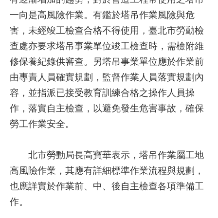
一向是高風險作業。有鑑於塔吊作業風險與危
業
害，未經竣工檢查合格不得使用，臺北市勞動檢
務
查處亦要求塔吊事業單位竣工檢查時，需檢附維
資
訊
修保養紀錄供審查。另塔吊事業單位應於作業前
由專責人員確實規劃，監督作業人員落實規劃內
線
上
容，並指派已接受教育訓練合格之操作人員操
服
作，落實自主檢查，以避免發生危害事故，確保
務
勞工作業安全。
聯
絡
北市勞動局長高寶華表示，塔吊作業屬工地
資
高風險作業，其應有詳細標準作業流程與規劃，
訊
也應詳實於作業前、中、後自主檢查各項準備工
相
作。
關
連