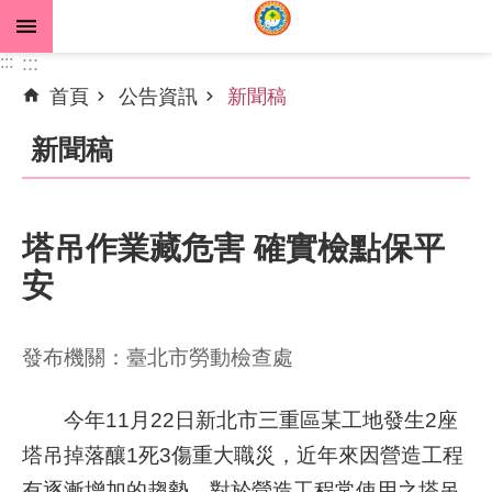
跳到主要內容區塊
:::
:::
首頁
公告資訊
新聞稿
進
階
新聞稿
搜
尋
塔吊作業藏危害 確實檢點保平
安
公
告
資
發布機關：臺北市勞動檢查處
訊
機
今年11月22日新北市三重區某工地發生2座
關
塔吊掉落釀1死3傷重大職災，近年來因營造工程
介
有逐漸增加的趨勢，對於營造工程常使用之塔吊
紹