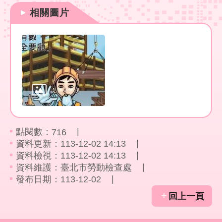
回
相關圖片
首
頁
English
陳
情
系
統
點閱數：
716
常
資料更新：113-12-02 14:13
見
資料檢視：113-12-02 14:13
問
資料維護：臺北市勞動檢查處
答
發布日期：113-12-02
雙
回上一頁
語
詞