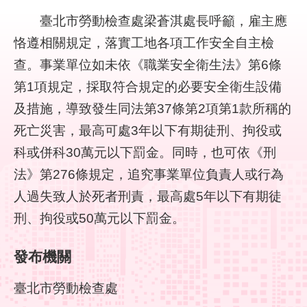
結
臺北市勞動檢查處梁蒼淇處長呼籲，雇主應
恪遵相關規定，落實工地各項工作安全自主檢
影
音
查。事業單位如未依《職業安全衛生法》第6條
專
第1項規定，採取符合規定的必要安全衛生設備
區
及措施，導致發生同法第37條第2項第1款所稱的
政
死亡災害，最高可處3年以下有期徒刑、拘役或
府
科或併科30萬元以下罰金。同時，也可依《刑
資
法》第276條規定，追究事業單位負責人或行為
訊
公
人過失致人於死者刑責，最高處5年以下有期徒
開
刑、拘役或50萬元以下罰金。
網
發布機關
站
導
覽
臺北市勞動檢查處