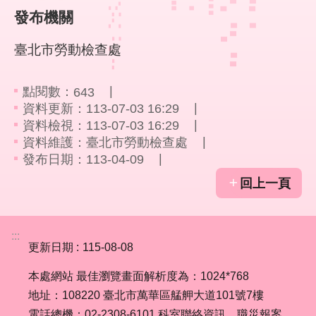
回
發布機關
首
頁
臺北市勞動檢查處
English
點閱數：
643
資料更新：113-07-03 16:29
陳
資料檢視：113-07-03 16:29
情
資料維護：臺北市勞動檢查處
系
發布日期：113-04-09
統
回上一頁
常
見
問
:::
答
更新日期
115-08-08
本處網站 最佳瀏覽畫面解析度為：1024*768
雙
語
地址：108220 臺北市萬華區艋舺大道101號7樓
詞
電話總機：02-2308-6101
科室聯絡資訊
職災報案