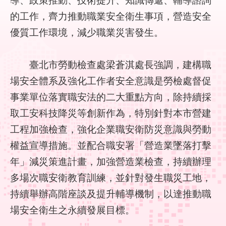
結
的工作，齊力推動職業安全衛生事項，營造安全
優質工作環境，減少職業災害發生。
影
音
專
臺北市勞動檢查處梁蒼淇處長強調，建構職
區
場安全體系及強化工作者安全意識是勞檢處督促
政
事業單位落實職安法的二大重點方向，除持續採
府
取工安科技降災等創新作為，特別針對本市營建
資
訊
工程加強檢查，強化企業職安衛防災意識與勞動
公
權益宣導措施。並配合職安署「營造業墜落打擊
開
年」減災策進計畫，加強營造業檢查，持續辦理
多場次職安衛教育訓練，並針對發生職災工地，
網
站
持續舉辦高階座談及提升輔導機制，以達推動職
導
場安全衛生之永續發展目標。
覽