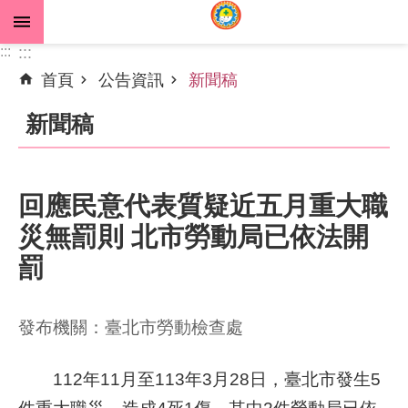
跳到主要內容區塊
:::
:::
首頁
公告資訊
新聞稿
進
階
新聞稿
搜
尋
回應民意代表質疑近五月重大職
災無罰則 北市勞動局已依法開
公
告
罰
資
訊
發布機關：臺北市勞動檢查處
機
關
112年11月至113年3月28日，臺北市發生5
介
件重大職災，造成4死1傷，其中2件勞動局已依
紹