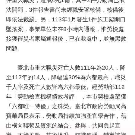
法開罰，3件報告書尚未經職安署核備，核備後
業
即依法裁罰。另，113年1月發生1件施工架開口
務
資
墜落案，事業單位未在8小時內通報，惟勞檢處
訊
接獲罹災者家屬通報後，已在裁處中，並無黑數
問題。
線
上
服
臺北市重大職災死亡人數111年為20人，降
務
至112年的14人，降幅達30%為六都最高，職災
聯
千人率及死亡人數皆為六都最低。經勞動部112
絡
年「勞動檢查機構績效考評」，本市勞檢處榮獲
資
「六都唯一特優」之殊榮。臺北市政府勞動局高
訊
寶華局長表示，勞動局持續加強產官學合作，藉
相
由橫向聯繫及資源的結合、參與，共同負起宣
關
連
導、政策推動、技術提升、知識傳遞、輔導諮詢