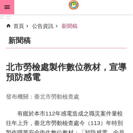
跳到主要內容區塊
:::
:::
首頁
公告資訊
新聞稿
進
階
新聞稿
搜
尋
北市勞檢處製作數位教材，宣導
預防感電
公
告
資
發布機關：臺北市勞動檢查處
訊
機
有鑑於本市112年感電造成之職災案件量較
關
往年上升，臺北市勞動檢查處今（113）年特別
介
製作職業安全衛生數位教材：「預防感電，全員
紹