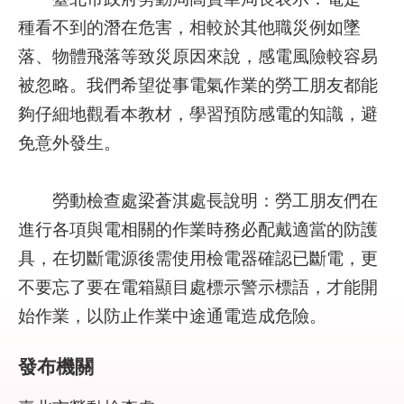
結
種看不到的潛在危害，相較於其他職災例如墜
落、物體飛落等致災原因來說，感電風險較容易
影
音
被忽略。我們希望從事電氣作業的勞工朋友都能
專
夠仔細地觀看本教材，學習預防感電的知識，避
區
免意外發生。
政
府
勞動檢查處梁蒼淇處長說明：勞工朋友們在
資
進行各項與電相關的作業時務必配戴適當的防護
訊
公
具，在切斷電源後需使用檢電器確認已斷電，更
開
不要忘了要在電箱顯目處標示警示標語，才能開
始作業，以防止作業中途通電造成危險。
網
站
導
發布機關
覽