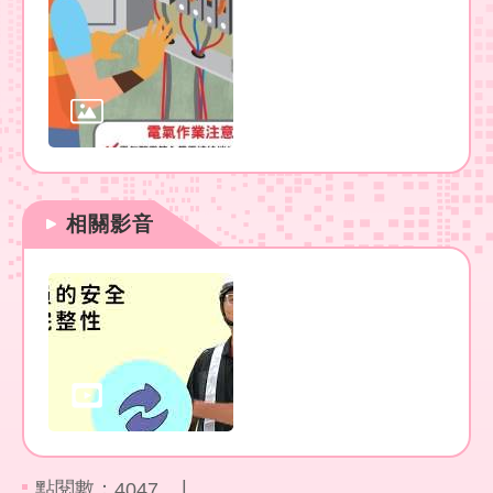
彙
勞
動
局
臺
北
市
相關影音
政
府
臺
北
通
聯
絡
我
點閱數：
4047