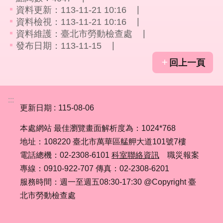
們
資料更新：113-11-21 10:16
資料檢視：113-11-21 10:16
隱
資料維護：臺北市勞動檢查處
私
發布日期：113-11-15
權
與
回上一頁
資
訊
安
:::
全
更新日期
115-08-06
政
策
本處網站 最佳瀏覽畫面解析度為：1024*768
地址：108220 臺北市萬華區艋舺大道101號7樓
政
電話總機：02-2308-6101
科室聯絡資訊
職災報案
府
網
專線：0910-922-707 傳真：02-2308-6201
站
服務時間：週一至週五08:30-17:30 @Copyright 臺
資
北市勞動檢查處
料
開
放