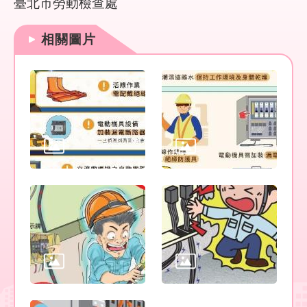
臺北市勞動檢查處
回
首
相關圖片
頁
English
陳
情
系
統
常
見
問
答
雙
語
詞