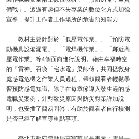
備戰」。透過有趣但不失專業的數位化方式加強
業
宣導，提升工作者工作場所的危害預知能力。
務
資
訊
教材主要針對於「低壓電作業」、「預防電
動機具設備漏電」、「電焊機作業」、「鄰近高
線
上
壓電作業」等4個面向進行說明。藉由幸福時空
服
的「雷神」召喚「宅水電」梁師傅，共同拯救身
務
處感電危機之作業人員過程，帶領觀看者輕鬆學
聯
習預防感電知識。除了在每章節導入發生過的感
絡
電職災案例，針對致災原因與防災對策詳加說
資
明，也安插了簡易問答，有助於觀看者自行檢測
訊
是否已經了解宣導重點事項。
相
關
臺北市政府勞動局高寶華局長表示：電是一
連