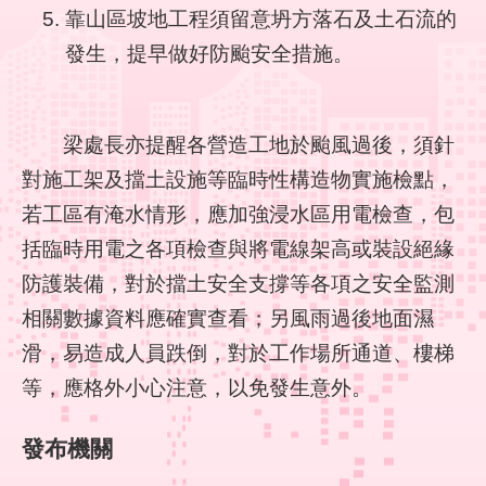
靠山區坡地工程須留意坍方落石及土石流的
回
首
發生，提早做好防颱安全措施。
頁
English
梁處長亦提醒各營造工地於颱風過後，須針
對施工架及擋土設施等臨時性構造物實施檢點，
陳
情
若工區有淹水情形，應加強浸水區用電檢查，包
系
括臨時用電之各項檢查與將電線架高或裝設絕緣
統
防護裝備，對於擋土安全支撐等各項之安全監測
常
相關數據資料應確實查看；另風雨過後地面濕
見
問
滑，易造成人員跌倒，對於工作場所通道、樓梯
答
等，應格外小心注意，以免發生意外。
雙
發布機關
語
詞