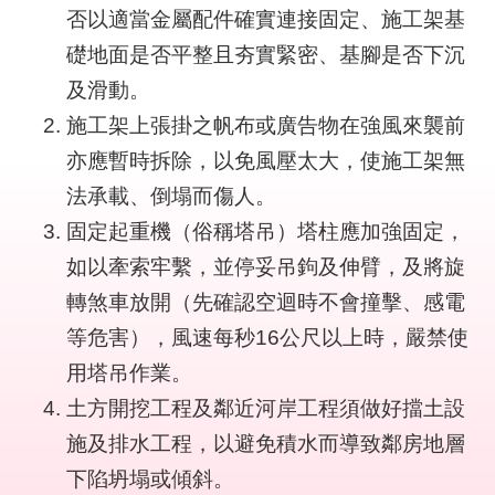
否以適當金屬配件確實連接固定、施工架基
結
礎地面是否平整且夯實緊密、基腳是否下沉
影
及滑動。
音
施工架上張掛之帆布或廣告物在強風來襲前
專
區
亦應暫時拆除，以免風壓太大，使施工架無
法承載、倒塌而傷人。
政
府
固定起重機（俗稱塔吊）塔柱應加強固定，
資
如以牽索牢繫，並停妥吊鉤及伸臂，及將旋
訊
轉煞車放開（先確認空迴時不會撞擊、感電
公
開
等危害），風速每秒16公尺以上時，嚴禁使
用塔吊作業。
網
土方開挖工程及鄰近河岸工程須做好擋土設
站
導
施及排水工程，以避免積水而導致鄰房地層
覽
下陷坍塌或傾斜。