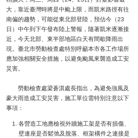
大，靠近臺灣時將是中颱上限，而凱米路徑有往
業
南偏的趨勢，可能從東北部登陸，預估今（23
務
日）中午到下午發布陸上警報，隨著凱米逐漸接
資
訊
近，今天北部、東半部地區白天有間歇降雨出
現。臺北市勞動檢查處特別呼籲本市各工作場所
線
上
應加強相關安全措施，以避免颱風來襲造成工安
服
災害。
務
聯
勞動檢查處梁蒼淇處長指出，為避免強風及
絡
豪大雨造成工安災害，施工單位需特別注意以下
資
事項：
訊
相
各營造工地應檢視外牆施工架是否有損傷、
關
壁連座是否鬆弛及脫落、框架構件之連接是
連