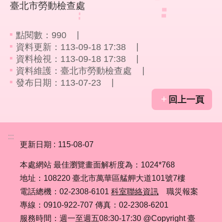
臺北市勞動檢查處
彙
勞
點閱數：
990
動
資料更新：113-09-18 17:38
局
資料檢視：113-09-18 17:38
資料維護：臺北市勞動檢查處
臺
發布日期：113-07-23
北
市
回上一頁
政
府
:::
臺
更新日期
115-08-07
北
本處網站 最佳瀏覽畫面解析度為：1024*768
通
地址：108220 臺北市萬華區艋舺大道101號7樓
電話總機：02-2308-6101
科室聯絡資訊
職災報案
聯
絡
專線：0910-922-707 傳真：02-2308-6201
我
服務時間：週一至週五08:30-17:30 @Copyright 臺