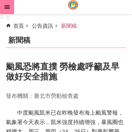
跳到主要內容區塊
:::
:::
首頁
公告資訊
新聞稿
進
階
新聞稿
搜
尋
颱風恐將直撲 勞檢處呼籲及早
做好安全措施
公
告
資
發布機關：臺北市勞動檢查處
訊
機
中度颱風凱米已在昨晚發布海上颱風警報，
關
氣象署今天表示，凱米強度持續增強，暴風圈也
介
稍擴大，周三、周四（24、25日）對臺影響最
紹