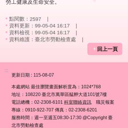
勞工健康及生命安全。
業
點閱數：
2597
務
資料更新：99-05-04 16:17
資
資料檢視：99-05-04 16:17
訊
資料維護：臺北市勞動檢查處
線
回上一頁
上
服
務
:::
更新日期
115-08-07
聯
絡
本處網站 最佳瀏覽畫面解析度為：1024*768
資
地址：108220 臺北市萬華區艋舺大道101號7樓
訊
電話總機：02-2308-6101
科室聯絡資訊
職災報案
專線：0910-922-707 傳真：02-2308-6201
相
服務時間：週一至週五08:30-17:30 @Copyright 臺
關
北市勞動檢查處
連