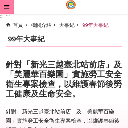
跳到主要內容區塊
:::
:::
首頁
機關介紹
大事紀
99年大事紀
進
階
99年大事紀
搜
尋
針對「新光三越臺北站前店」及
「美麗華百樂園」實施勞工安全
公
告
衛生專案檢查，以維護春節後勞
資
工健康及生命安全。
訊
機
針對「新光三越臺北站前店」及「美麗華百樂
關
園」實施勞工安全衛生專案檢查，以維護春節後
介
紹