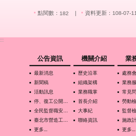
點閱數：
資料更新：108-07-11 
182
:::
公告資訊
機關介紹
業
最新消息
歷史沿革
處務
新聞稿
組織架構
業務
活動訊息
業務職掌
常見
停、復工公開資訊查詢
首長介紹
勞動
全民監督職安地圖
大事紀
監督
臺北市營造工地自主管理稽核施行專區及聯盟定期會議相關資料
聯絡資訊
施政
更多...
更多...