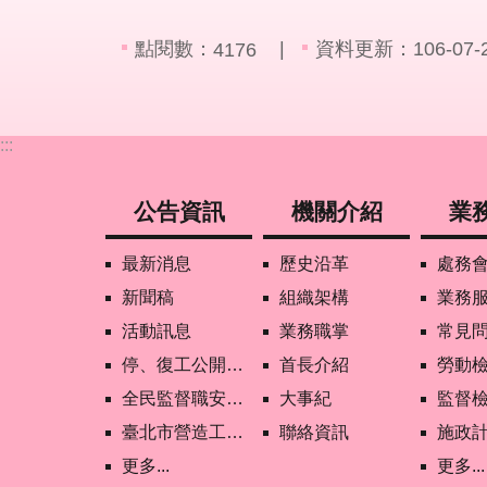
點閱數：
資料更新：106-07-27
4176
:::
公告資訊
機關介紹
業
最新消息
歷史沿革
處務
新聞稿
組織架構
業務
活動訊息
業務職掌
常見
停、復工公開資訊查詢
首長介紹
勞動
全民監督職安地圖
大事紀
監督
臺北市營造工地自主管理稽核施行專區及聯盟定期會議相關資料
聯絡資訊
施政
更多...
更多...