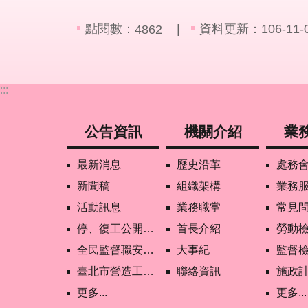
點閱數：
資料更新：106-11-03
4862
:::
公告資訊
機關介紹
業
最新消息
歷史沿革
處務
新聞稿
組織架構
業務
活動訊息
業務職掌
常見
停、復工公開資訊查詢
首長介紹
勞動
全民監督職安地圖
大事紀
監督
臺北市營造工地自主管理稽核施行專區及聯盟定期會議相關資料
聯絡資訊
施政
更多...
更多...