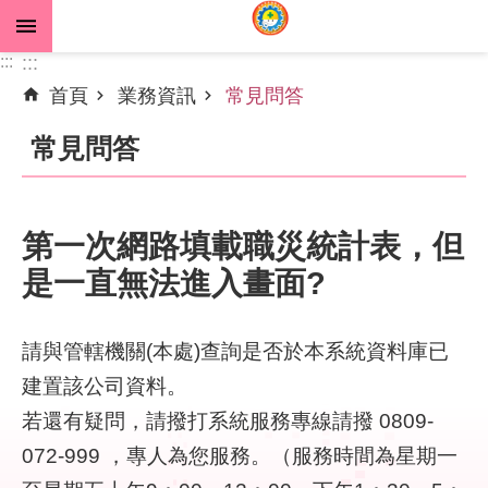
跳到主要內容區塊
:::
:::
首頁
業務資訊
常見問答
進
階
常見問答
搜
尋
第一次網路填載職災統計表，但
是一直無法進入畫面?
公
告
資
請與管轄機關(本處)查詢是否於本系統資料庫已
訊
建置該公司資料。
機
若還有疑問，請撥打系統服務專線請撥 0809-
關
072-999 ，專人為您服務。（服務時間為星期一
介
紹