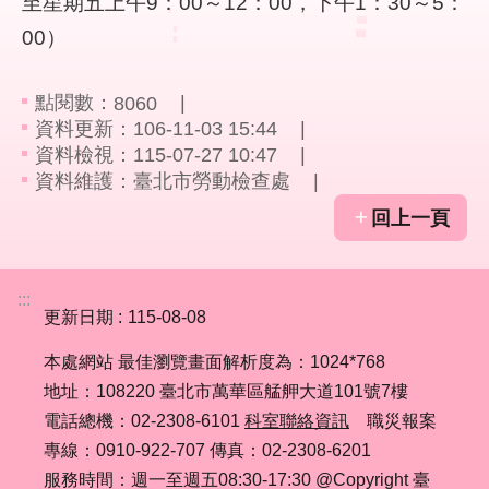
至星期五上午9：00～12：00，下午1：30～5：
00）
業
務
資
點閱數：
8060
訊
資料更新：106-11-03 15:44
資料檢視：115-07-27 10:47
線
資料維護：臺北市勞動檢查處
上
回上一頁
服
務
:::
聯
更新日期
115-08-08
絡
資
本處網站 最佳瀏覽畫面解析度為：1024*768
訊
地址：108220 臺北市萬華區艋舺大道101號7樓
電話總機：02-2308-6101
科室聯絡資訊
職災報案
相
專線：0910-922-707 傳真：02-2308-6201
關
服務時間：週一至週五08:30-17:30 @Copyright 臺
連