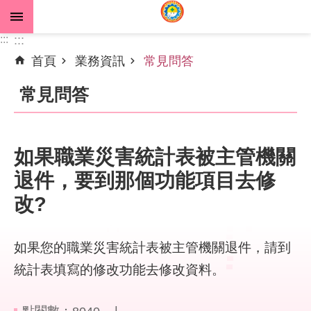
跳到主要內容區塊
:::
:::
首頁
業務資訊
常見問答
進
階
常見問答
搜
尋
如果職業災害統計表被主管機關
退件，要到那個功能項目去修
公
告
改?
資
訊
如果您的職業災害統計表被主管機關退件，請到
機
統計表填寫的修改功能去修改資料。
關
介
紹