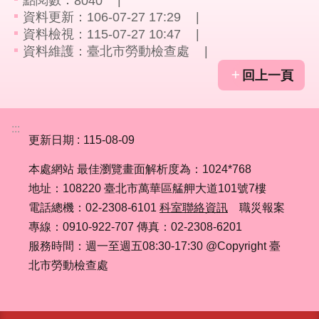
點閱數：
8040
資料更新：106-07-27 17:29
業
資料檢視：115-07-27 10:47
務
資料維護：臺北市勞動檢查處
資
回上一頁
訊
線
:::
上
更新日期
115-08-09
服
務
本處網站 最佳瀏覽畫面解析度為：1024*768
地址：108220 臺北市萬華區艋舺大道101號7樓
聯
電話總機：02-2308-6101
科室聯絡資訊
職災報案
絡
專線：0910-922-707 傳真：02-2308-6201
資
服務時間：週一至週五08:30-17:30 @Copyright 臺
訊
北市勞動檢查處
相
關
連