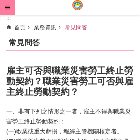
跳到主要內容區塊
:::
:::
首頁
業務資訊
常見問答
進
階
常見問答
搜
尋
雇主可否與職業災害勞工終止勞
動契約？職業災害勞工可否與雇
公
告
主終止勞動契約？
資
訊
一、非有下列之情形之一者，雇主不得與職業災
機
害勞工終止勞動契約：
關
(一)歇業或重大虧損，報經主管機關核定者。
介
紹