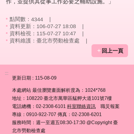
作，並提供其從事工作必要之輔助設施。」
結
點閱數：
4344
影
資料更新：106-07-27 18:08
音
資料檢視：115-07-27 10:47
專
資料維護：臺北市勞動檢查處
區
回上一頁
政
府
資
:::
訊
更新日期
115-08-09
公
開
本處網站 最佳瀏覽畫面解析度為：1024*768
地址：108220 臺北市萬華區艋舺大道101號7樓
網
電話總機：02-2308-6101
科室聯絡資訊
職災報案
站
專線：0910-922-707 傳真：02-2308-6201
導
服務時間：週一至週五08:30-17:30 @Copyright 臺
覽
北市勞動檢查處