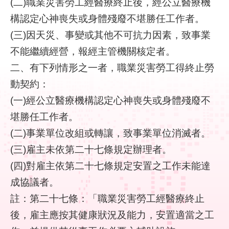
(二)職業災害勞工經醫療終止後，經公立醫療機
構認定心神喪失或身體殘廢不堪勝任工作者。
業
(三)因天災、事變或其他不可抗力因素，致事業
務
資
不能繼續經營，報經主管機關核定者。
訊
二、有下列情形之一者，職業災害勞工得終止勞
動契約：
線
上
(一)經公立醫療機構認定心神喪失或身體殘廢不
服
堪勝任工作者。
務
(二)事業單位改組或轉讓，致事業單位消滅者。
聯
(三)雇主未依第二十七條規定辦理者。
絡
(四)對雇主依第二十七條規定安置之工作未能達
資
訊
成協議者。
註：第二十七條：「職業災害勞工經醫療終止
相
後，雇主應按其健康狀況及能力，安置適當之工
關
連