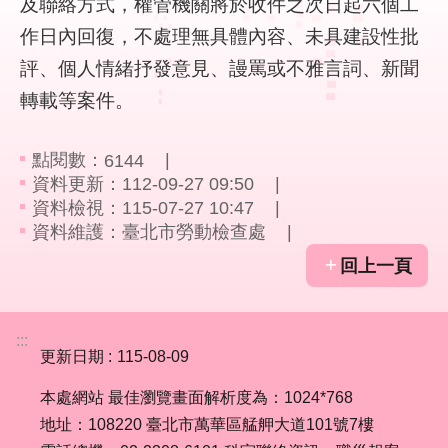
及聯絡方式，權管機關將於收件之次日起六個工
作日內回復，不處理無具體內容、未具建設性批
業
評、個人情緒抒發意見、謾罵或不雅言詞、新聞
務
資
轉載等案件。
訊
點閱數：
6144
線
資料更新：112-09-27 09:50
上
資料檢視：115-07-27 10:47
服
資料維護：臺北市勞動檢查處
務
回上一頁
聯
絡
資
:::
訊
更新日期
115-08-09
相
本處網站 最佳瀏覽畫面解析度為：1024*768
關
地址：108220 臺北市萬華區艋舺大道101號7樓
連