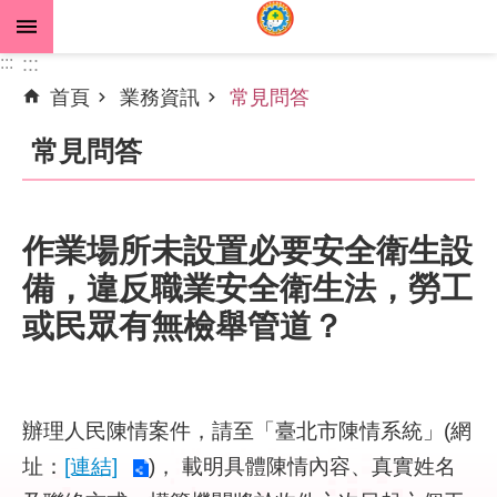
跳到主要內容區塊
:::
:::
首頁
業務資訊
常見問答
進
階
常見問答
搜
尋
作業場所未設置必要安全衛生設
備，違反職業安全衛生法，勞工
公
告
或民眾有無檢舉管道？
資
訊
機
辦理人民陳情案件，請至「臺北市陳情系統」(網
關
址：
[連結]
)， 載明具體陳情內容、真實姓名
介
紹