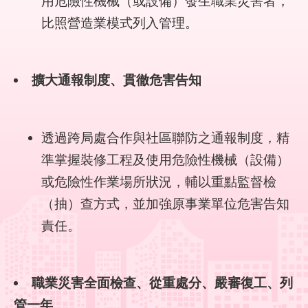
用危險性機械（或設備）發生職業災害者，
回
比照營造業模式列入管理。
首
頁
English
擴大通報制度、貫徹危害告知
陳
情
透過跨局處合作與社區聯防之通報制度，精
系
統
準掌握裝修工程及使用危險性機械（設備）
或危險性作業場所狀況，輔以重點監督檢
常
（抽）查方式，並加強原事業單位危害告知
見
問
責任。
答
雙
職業災害全面檢查、從重處分、嚴審復工、列
語
詞
管一年