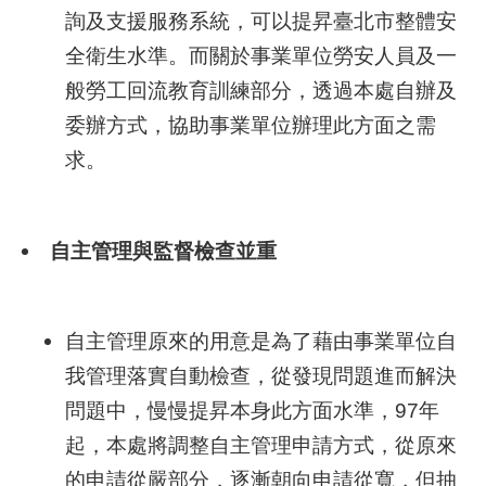
詢及支援服務系統，可以提昇臺北市整體安
業
全衛生水準。而關於事業單位勞安人員及一
務
般勞工回流教育訓練部分，透過本處自辦及
資
委辦方式，協助事業單位辦理此方面之需
訊
求。
線
上
服
自主管理與監督檢查並重
務
聯
絡
自主管理原來的用意是為了藉由事業單位自
資
我管理落實自動檢查，從發現問題進而解決
訊
問題中，慢慢提昇本身此方面水準，97年
相
起，本處將調整自主管理申請方式，從原來
關
的申請從嚴部分，逐漸朝向申請從寬，但抽
連