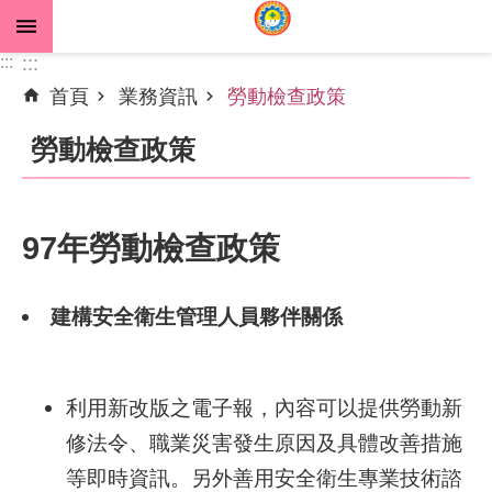
跳到主要內容區塊
:::
:::
首頁
業務資訊
勞動檢查政策
進
階
勞動檢查政策
搜
尋
97年勞動檢查政策
公
告
建構安全衛生管理人員夥伴關係
資
訊
利用新改版之電子報，內容可以提供勞動新
機
關
修法令、職業災害發生原因及具體改善措施
介
等即時資訊。另外善用安全衛生專業技術諮
紹