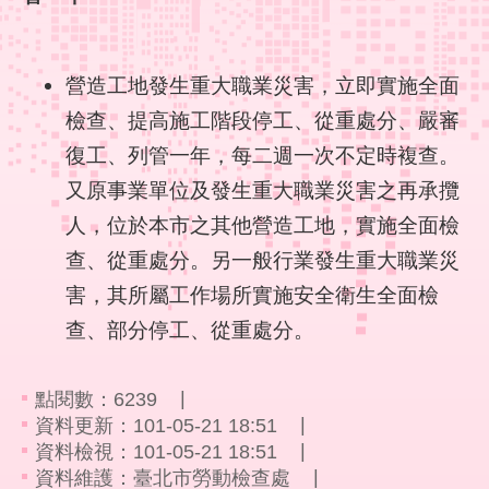
彙
勞
營造工地發生重大職業災害，立即實施全面
動
局
檢查、提高施工階段停工、從重處分、嚴審
復工、列管一年，每二週一次不定時複查。
臺
又原事業單位及發生重大職業災害之再承攬
北
市
人，位於本市之其他營造工地，實施全面檢
政
查、從重處分。另一般行業發生重大職業災
府
害，其所屬工作場所實施安全衛生全面檢
臺
查、部分停工、從重處分。
北
通
點閱數：
6239
聯
資料更新：101-05-21 18:51
絡
資料檢視：101-05-21 18:51
我
資料維護：臺北市勞動檢查處