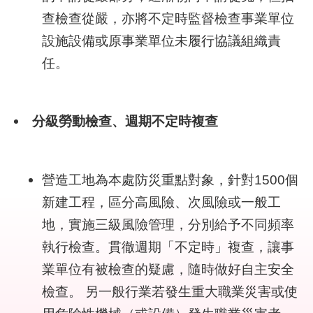
結
查檢查從嚴，亦將不定時監督檢查事業單位
設施設備或原事業單位未履行協議組織責
影
任。
音
專
區
分級勞動檢查、週期不定時複查
政
府
資
訊
營造工地為本處防災重點對象，針對1500個
公
新建工程，區分高風險、次風險或一般工
開
地，實施三級風險管理，分別給予不同頻率
執行檢查。貫徹週期「不定時」複查，讓事
網
站
業單位有被檢查的疑慮，隨時做好自主安全
導
檢查。 另一般行業若發生重大職業災害或使
覽