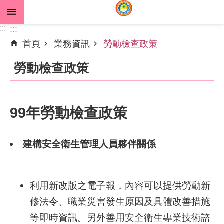
跳到主要內容區塊
:::
:::
首頁
業務資訊
勞動檢查政策
進
階
勞動檢查政策
搜
尋
99年勞動檢查政策
公
告
建構安全衛生管理人員夥伴關係
資
訊
利用新改版之電子報，內容可以提供勞動新
機
關
修法令、職業災害發生原因及具體改善措施
介
等即時資訊。另外善用安全衛生專業技術諮
紹