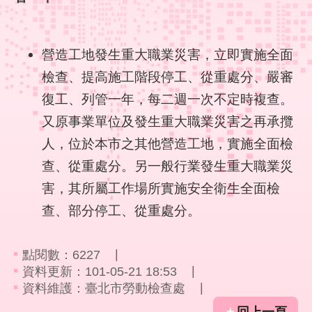
彙
勞
營造工地發生重大職業災害，立即實施全面
動
局
檢查、提高施工階段停工、從重處分、嚴審
復工、列管一年，每二週一次不定時複查。
臺
又原事業單位及發生重大職業災害之再承攬
北
市
人，位於本市之其他營造工地，實施全面檢
政
查、從重處分。另一般行業發生重大職業災
府
害，其所屬工作場所實施安全衛生全面檢
臺
查、部分停工、從重處分。
北
通
點閱數：
6227
聯
資料更新：101-05-21 18:53
絡
資料維護：臺北市勞動檢查處
我
回上一頁