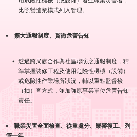
用危險性機械（或設備）發生職業災害者，
回
比照營造業模式列入管理。
首
頁
English
擴大通報制度、貫徹危害告知
陳
情
透過跨局處合作與社區聯防之通報制度，精
系
統
準掌握裝修工程及使用危險性機械（設備）
或危險性作業場所狀況，輔以重點監督檢
常
（抽）查方式，並加強原事業單位危害告知
見
問
責任。
答
雙
職業災害全面檢查、從重處分、嚴審復工、列
語
詞
管一年