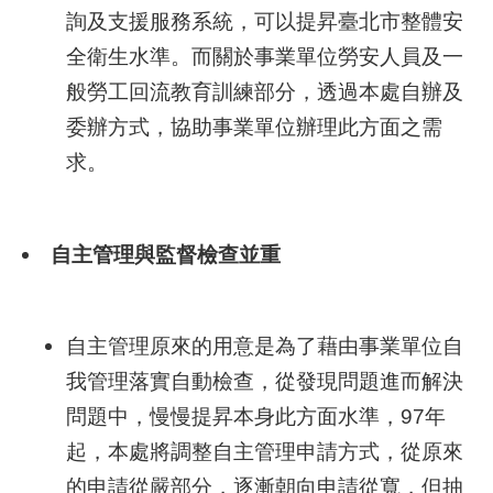
詢及支援服務系統，可以提昇臺北市整體安
業
全衛生水準。而關於事業單位勞安人員及一
務
般勞工回流教育訓練部分，透過本處自辦及
資
委辦方式，協助事業單位辦理此方面之需
訊
求。
線
上
服
自主管理與監督檢查並重
務
聯
絡
自主管理原來的用意是為了藉由事業單位自
資
我管理落實自動檢查，從發現問題進而解決
訊
問題中，慢慢提昇本身此方面水準，97年
相
起，本處將調整自主管理申請方式，從原來
關
的申請從嚴部分，逐漸朝向申請從寬，但抽
連