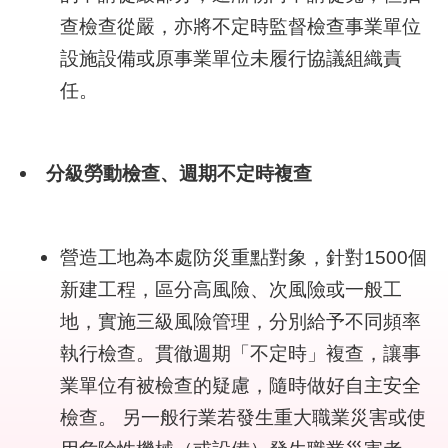
結
查檢查從嚴，亦將不定時監督檢查事業單位
設施設備或原事業單位未履行協議組織責
影
任。
音
專
區
分級勞動檢查、週期不定時複查
政
府
資
訊
營造工地為本處防災重點對象，針對1500個
公
新建工程，區分高風險、次風險或一般工
開
地，實施三級風險管理，分別給予不同頻率
執行檢查。貫徹週期「不定時」複查，讓事
網
站
業單位有被檢查的疑慮，隨時做好自主安全
導
檢查。 另一般行業若發生重大職業災害或使
覽