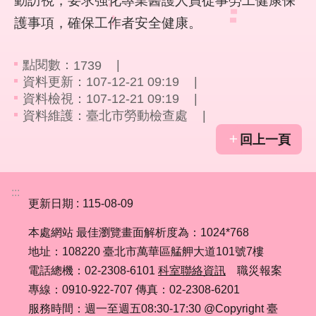
動訪視，要求強化專業醫護人員從事勞工健康保
彙
護事項，確保工作者安全健康。
勞
動
點閱數：
1739
局
資料更新：107-12-21 09:19
資料檢視：107-12-21 09:19
臺
資料維護：臺北市勞動檢查處
北
市
回上一頁
政
府
:::
更新日期
115-08-09
臺
北
本處網站 最佳瀏覽畫面解析度為：1024*768
通
地址：108220 臺北市萬華區艋舺大道101號7樓
電話總機：02-2308-6101
科室聯絡資訊
職災報案
聯
絡
專線：0910-922-707 傳真：02-2308-6201
我
服務時間：週一至週五08:30-17:30 @Copyright 臺