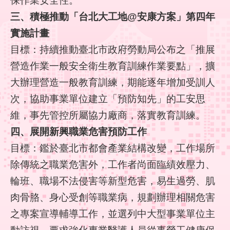
保作業安全性。
回
三、積極推動「台北大工地@安康方案」第四年
首
實施計畫
頁
目標：持續推動臺北市政府勞動局公布之「推展
English
營造作業一般安全衛生教育訓練作業要點」，擴
大辦理營造一般教育訓練，期能逐年增加受訓人
陳
情
次，協助事業單位建立「預防知先」的工安思
系
維，事先管控所屬協力廠商，落實教育訓練。
統
四、展開新興職業危害預防工作
常
目標：鑑於臺北市都會產業結構改變，工作場所
見
除傳統之職業危害外，工作者尚面臨績效壓力、
問
答
輪班、職場不法侵害等新型危害，易生過勞、肌
肉骨胳、身心受創等職業病，規劃辦理相關危害
雙
之專案宣導輔導工作，並選列中大型事業單位主
語
詞