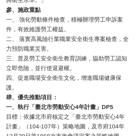
與衛生水準。」
參、施政重點
業
一、 強化勞動條件檢查，積極辦理勞工申訴案
務
資
件，有效維護勞工權益。
訊
二、 落實高風險行業職業安全衛生專案檢查，全
力預防職業災害。
線
上
三、普及勞工安全衛生教育訓練，協助勞工認知
服
立即危險，並行使退避權。
務
四、促進職場安全衛生文化，增進職場健康保
聯
護。
絡
肆、優先推動項目：
資
訊
一、執行「臺北市勞動安心4年計畫」DP5
目標：依據北市府核定之「臺北市勞動安心4年
相
計畫」（104-107年）策略地圖，及市府104年
關
連