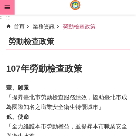
跳到主要內容區塊
:::
:::
首頁
業務資訊
勞動檢查政策
進
階
勞動檢查政策
搜
尋
107年勞動檢查政策
公
告
壹、願景
資
「提昇臺北市勞動檢查服務績效，協助臺北市成
訊
為國際知名之職業安全衛生特優城市」
機
貳、使命
關
「全力維護本市勞動權益，並提昇本市職業安全
介
紹