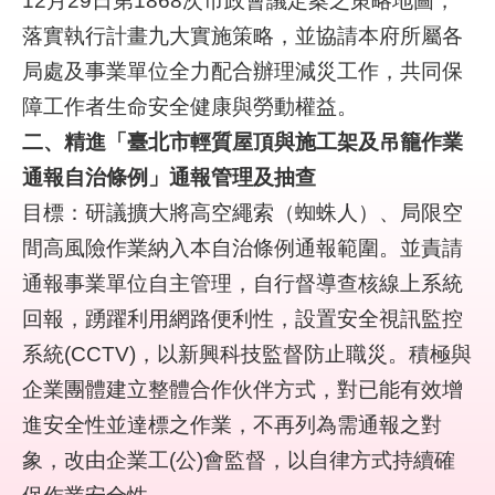
12月29日第1868次市政會議定案之策略地圖，
結
落實執行計畫九大實施策略，並協請本府所屬各
局處及事業單位全力配合辦理減災工作，共同保
影
音
障工作者生命安全健康與勞動權益。
專
二、精進「臺北市輕質屋頂與施工架及吊籠作業
區
通報自治條例」通報管理及抽查
政
目標：研議擴大將高空繩索（蜘蛛人）、局限空
府
間高風險作業納入本自治條例通報範圍。並責請
資
訊
通報事業單位自主管理，自行督導查核線上系統
公
回報，踴躍利用網路便利性，設置安全視訊監控
開
系統(CCTV)，以新興科技監督防止職災。積極與
企業團體建立整體合作伙伴方式，對已能有效增
網
站
進安全性並達標之作業，不再列為需通報之對
導
象，改由企業工(公)會監督，以自律方式持續確
覽