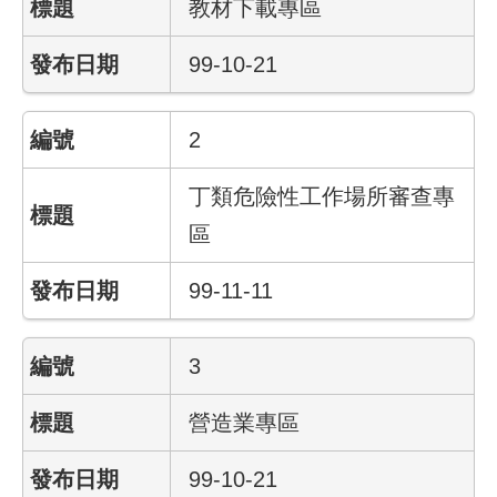
教材下載專區
業
99-10-21
務
資
訊
2
線
丁類危險性工作場所審查專
上
區
服
務
99-11-11
聯
絡
資
3
訊
營造業專區
相
關
99-10-21
連