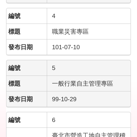
結
4
影
音
職業災害專區
專
區
101-07-10
政
府
5
資
訊
一般行業自主管理專區
公
開
99-10-29
網
站
6
導
覽
臺北市營造工地自主管理稽