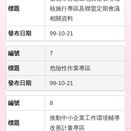
回
核施行專區及聯盟定期會議
首
相關資料
頁
99-10-21
English
陳
7
情
系
統
危險性作業專區
常
99-10-21
見
問
答
8
雙
推動中小企業工作環境輔導
語
改善計畫專區
詞