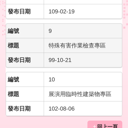
彙
109-02-19
勞
動
局
9
臺
特殊有害作業檢查專區
北
市
99-10-21
政
府
10
臺
北
展演用臨時性建築物專區
通
102-08-06
聯
絡
我
回上一頁