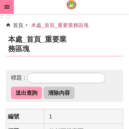
跳到主要內容區塊
:::
:::
首頁
本處_首頁_重要業務區塊
進
階
本處_首頁_重要業
搜
尋
務區塊
公
標題：
告
資
訊
機
關
1
介
紹