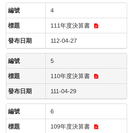
結
4
影
111年度決算書
音
專
112-04-27
區
政
5
府
資
訊
110年度決算書
公
開
111-04-29
網
6
站
導
覽
109年度決算書