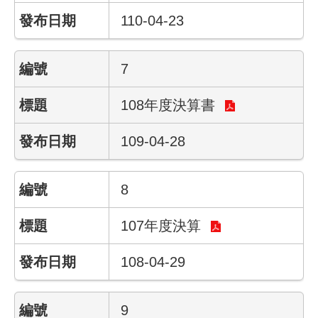
回
110-04-23
首
頁
7
English
108年度決算書
陳
情
109-04-28
系
統
8
常
見
107年度決算
問
答
108-04-29
雙
語
9
詞