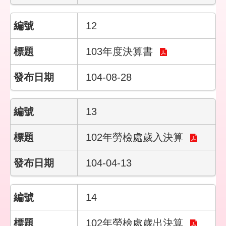
們
12
隱
私
權
103年度決算書
與
資
104-08-28
訊
安
全
13
政
策
102年勞檢處歲入決算
政
府
104-04-13
網
站
資
14
料
開
102年勞檢處歲出決算
放