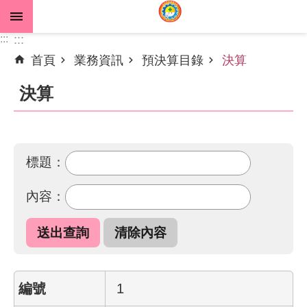
跳到主要內容區塊
:::
:::
首頁
業務資訊
預決算目錄
決算
進
階
決算
搜
尋
標題：
公
內容：
告
資
訊
機
關
1
介
紹