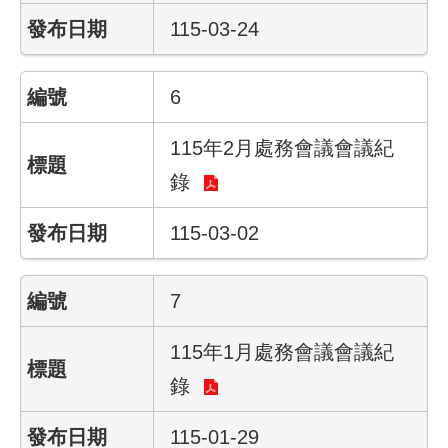
回
115-03-24
首
頁
6
English
115年2月處務會議會議紀
陳
錄
情
系
統
115-03-02
常
7
見
問
答
115年1月處務會議會議紀
錄
雙
語
115-01-29
詞