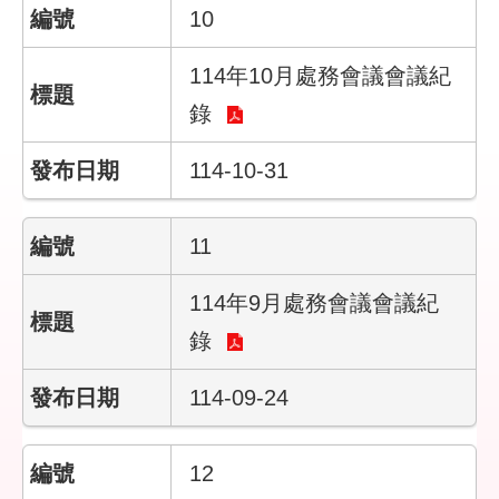
們
10
隱
114年10月處務會議會議紀
私
權
錄
與
資
114-10-31
訊
安
全
11
政
策
114年9月處務會議會議紀
政
錄
府
網
114-09-24
站
資
料
開
12
放