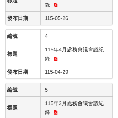
錄
結
115-05-26
影
音
專
4
區
政
115年4月處務會議會議紀
府
錄
資
訊
115-04-29
公
開
5
網
站
115年3月處務會議會議紀
導
覽
錄