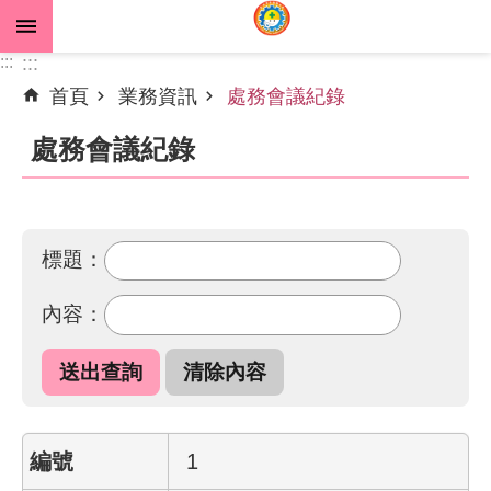
跳到主要內容區塊
:::
:::
首頁
業務資訊
處務會議紀錄
進
階
處務會議紀錄
搜
尋
標題：
公
內容：
告
資
訊
機
關
1
介
紹