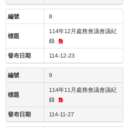
彙
8
勞
動
局
114年12月處務會議會議紀
錄
臺
北
114-12-23
市
政
府
9
臺
114年11月處務會議會議紀
北
通
錄
聯
114-11-27
絡
我