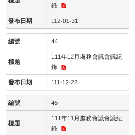
錄
結
112-01-31
影
音
專
44
區
政
111年12月處務會議會議紀
府
錄
資
訊
111-12-22
公
開
45
網
站
111年11月處務會議會議紀
導
覽
錄