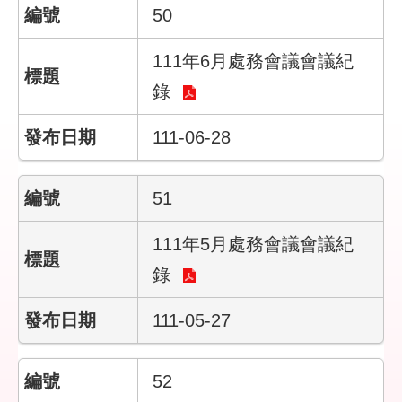
們
50
隱
111年6月處務會議會議紀
私
權
錄
與
資
111-06-28
訊
安
全
51
政
策
111年5月處務會議會議紀
政
錄
府
網
111-05-27
站
資
料
開
52
放