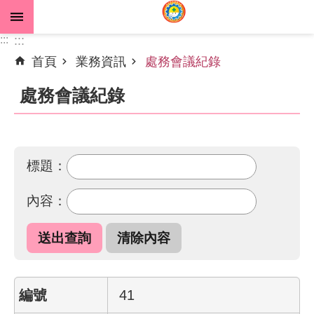
跳到主要內容區塊
:::
:::
首頁
業務資訊
處務會議紀錄
進
階
處務會議紀錄
搜
尋
標題：
公
內容：
告
資
訊
機
關
41
介
紹