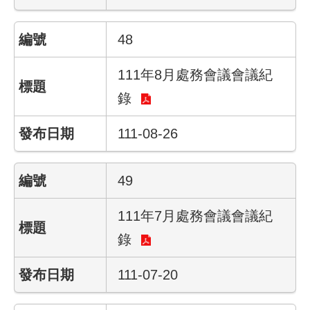
彙
48
勞
動
局
111年8月處務會議會議紀
錄
臺
北
111-08-26
市
政
府
49
臺
111年7月處務會議會議紀
北
通
錄
聯
111-07-20
絡
我