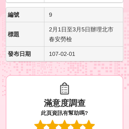
們
9
隱
私
權
2月1日至3月5日辦理北市
與
春安勞檢
資
訊
安
107-02-01
全
政
策
政
府
網
滿意度調查
站
資
此頁資訊有幫助嗎?
料
開
放