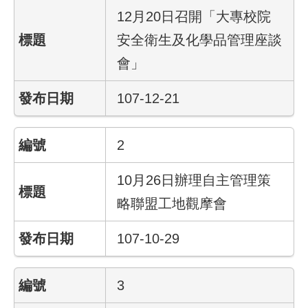
12月20日召開「大專校院
業
安全衛生及化學品管理座談
務
會」
資
訊
107-12-21
線
上
2
服
務
10月26日辦理自主管理策
聯
略聯盟工地觀摩會
絡
資
107-10-29
訊
相
3
關
連