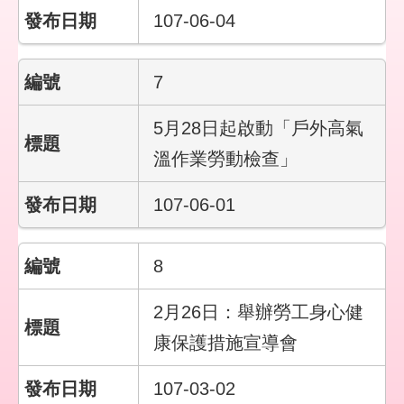
彙
107-06-04
勞
動
7
局
5月28日起啟動「戶外高氣
臺
溫作業勞動檢查」
北
市
政
107-06-01
府
臺
8
北
通
2月26日：舉辦勞工身心健
康保護措施宣導會
聯
絡
107-03-02
我