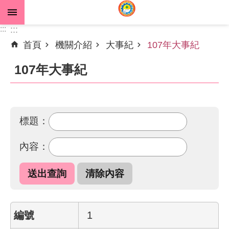
跳到主要內容區塊
:::
:::
首頁
機關介紹
大事紀
107年大事紀
進
階
107年大事紀
搜
尋
標題：
公
內容：
告
資
訊
機
關
1
介
紹