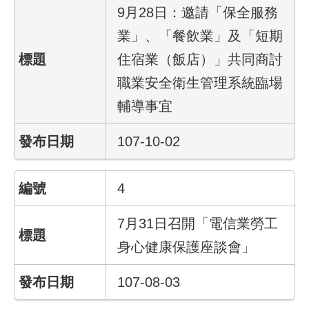
9月28日：邀請「保全服務
結
業」、「餐飲業」及「短期
影
住宿業（飯店）」共同商討
音
專
職業安全衛生管理系統臨場
區
輔導事宜
政
107-10-02
府
資
訊
4
公
開
7月31日召開「電信業勞工
網
身心健康保護座談會」
站
導
107-08-03
覽