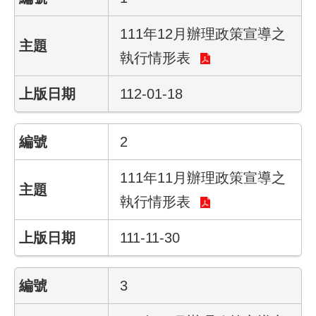
111年12月辦理政策宣導之
業
務
執行情形表
資
訊
112-01-18
線
上
2
服
務
111年11月辦理政策宣導之
聯
執行情形表
絡
資
111-11-30
訊
相
3
關
連