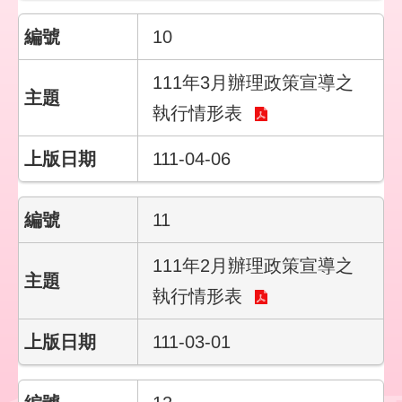
們
10
隱
私
111年3月辦理政策宣導之
權
與
執行情形表
資
訊
111-04-06
安
全
政
11
策
111年2月辦理政策宣導之
政
府
執行情形表
網
站
111-03-01
資
料
開
放