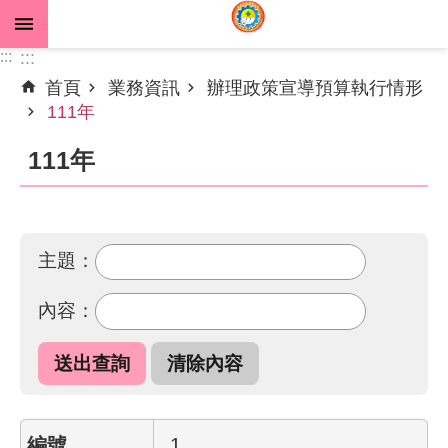
跳到主要內容區塊
:::
:::
首頁
業務資訊
辦理政策宣導預算執行情形
進
111年
階
搜
111年
尋
主題：
公
告
資
內容：
訊
機
關
介
1
紹