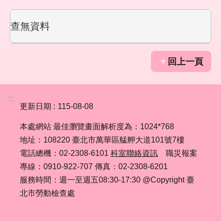
回
首
查無資料
頁
English
回上一頁
陳
情
:::
系
更新日期
115-08-08
統
本處網站 最佳瀏覽畫面解析度為：1024*768
常
地址：108220 臺北市萬華區艋舺大道101號7樓
見
電話總機：02-2308-6101
科室聯絡資訊
職災報案
問
專線：0910-922-707 傳真：02-2308-6201
答
服務時間：週一至週五08:30-17:30 @Copyright 臺
北市勞動檢查處
雙
語
詞