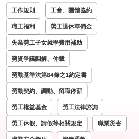
工作規則
工會、團體協約
業
務
職工福利
勞工退休準備金
資
訊
失業勞工子女就學費用補助
線
勞資爭議調解、仲裁
上
服
務
勞動基準法第84條之1約定書
聯
勞動契約、調動、留職停薪
絡
資
勞工權益基金
勞工法律諮詢
訊
勞工休假、請假等相關規定
職業災害
相
關
連