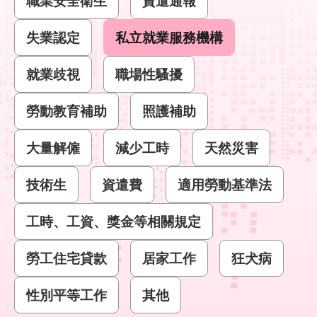
職業安全衛生
資遣通報
結
失業認定
私立就業服務機構
影
音
就業歧視
職場性騷擾
專
區
勞動教育補助
照護補助
政
大量解僱
減少工時
天然災害
府
資
訊
技術生
資遣費
適用勞動基準法
公
開
工時、工資、獎金等相關規定
網
勞工住宅貸款
居家工作
狂犬病
站
導
性別平等工作
其他
覽