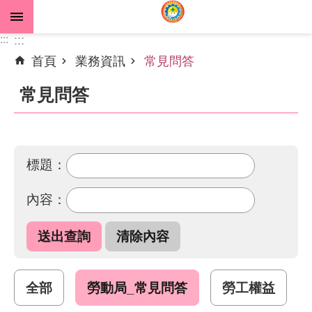
跳到主要內容區塊
:::
:::
首頁
業務資訊
常見問答
進
階
常見問答
搜
尋
標題：
公
內容：
告
資
訊
機
關
全部
勞動局_常見問答
勞工權益
介
紹