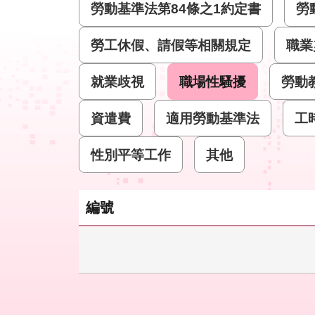
勞動基準法第84條之1約定書
勞
勞工休假、請假等相關規定
職業
就業歧視
職場性騷擾
勞動
資遣費
適用勞動基準法
工
性別平等工作
其他
編號