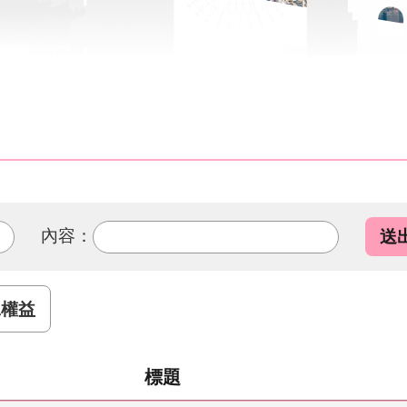
內容：
工權益
標題