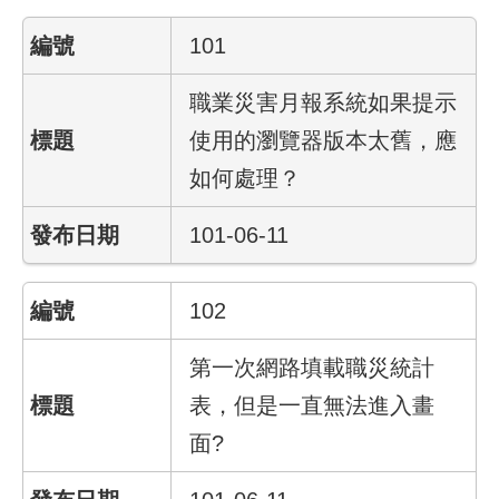
101
業
務
職業災害月報系統如果提示
資
訊
使用的瀏覽器版本太舊，應
如何處理？
線
上
101-06-11
服
務
102
聯
絡
資
第一次網路填載職災統計
訊
表，但是一直無法進入畫
面?
相
關
連