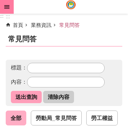
跳到主要內容區塊
:::
:::
首頁
業務資訊
常見問答
進
階
常見問答
搜
尋
標題：
公
內容：
告
資
訊
機
關
全部
勞動局_常見問答
勞工權益
介
紹