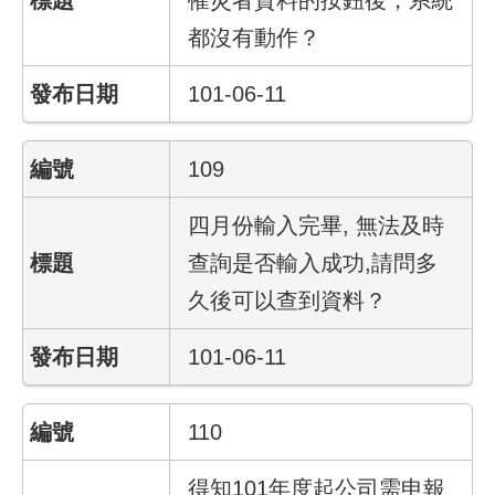
們
都沒有動作？
隱
私
101-06-11
權
與
資
109
訊
安
四月份輸入完畢, 無法及時
全
政
查詢是否輸入成功,請問多
策
久後可以查到資料？
政
府
101-06-11
網
站
資
110
料
開
得知101年度起公司需申報
放