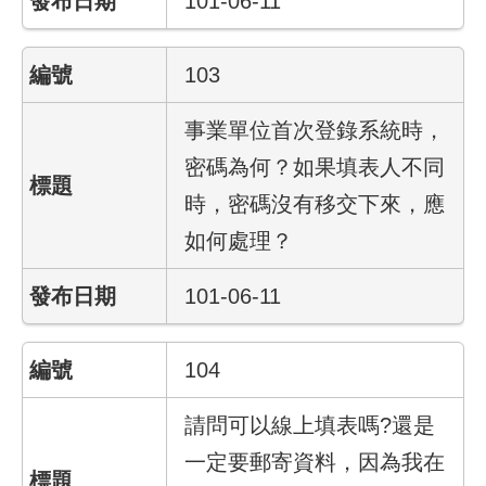
101-06-11
結
103
影
音
專
事業單位首次登錄系統時，
區
密碼為何？如果填表人不同
政
時，密碼沒有移交下來，應
府
如何處理？
資
訊
101-06-11
公
開
104
網
站
請問可以線上填表嗎?還是
導
覽
一定要郵寄資料，因為我在