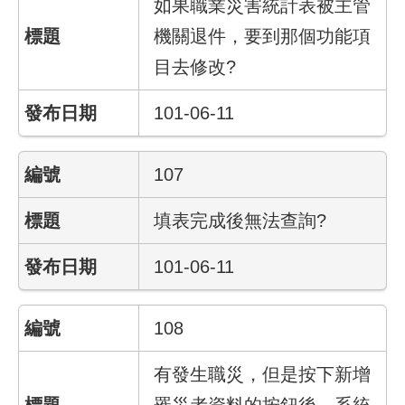
如果職業災害統計表被主管
彙
機關退件，要到那個功能項
勞
目去修改?
動
局
101-06-11
臺
北
107
市
政
府
填表完成後無法查詢?
臺
101-06-11
北
通
108
聯
絡
有發生職災，但是按下新增
我
罹災者資料的按鈕後，系統