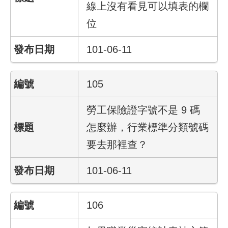
線上沒有看見可以填表的欄
回
首
位
頁
101-06-11
English
105
陳
情
系
勞工保險證字號不是 9 碼
統
怎麼辦，行業標準分類號碼
常
要去那裡查？
見
問
101-06-11
答
雙
106
語
詞